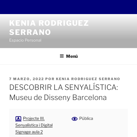
Saltar
KENIA RODRIGUEZ
al
SERRANO
contenido
Espacio Personal
Menú
PUBLICADO
7 MARZO, 2022
POR
KENIA RODRIGUEZ SERRANO
EL
DESCOBRIR LA SENYALÍSTICA:
Museu de Disseny Barcelona
Projecte III.
Pública
Senyalística i Digital
Signage aula 2